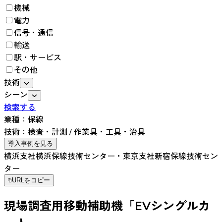
機械
電力
信号・通信
輸送
駅・サービス
その他
技術
シーン
検索する
業種：
保線
技術：
検査・計測
/
作業具・工具・治具
導入事例を見る
横浜支社横浜保線技術センター・東京支社新宿保線技術セン
ター
URLをコピー
現場調査用移動補助機「EVシングルカ