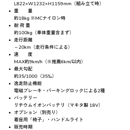
L822×W1232×H1159mm（組み立て時）
重 量
約18kg ※MCナイロン時
耐 荷 重
約100kg（車体重量含まず）
走行距離
～20km（走行条件による）
速 度
MAX約9km/h（※推薦6km/以内）
最大勾配
約35/1000（35‰）
逸走防止機能
電磁ブレーキ・パーキングロックによる2種
バッテリー
リチウムイオンバッテリ（マキタ製 18V）
オプション（別売り）
着座用「椅子」・ハンドルライト
販売時期