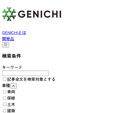
GENICHIとは
開発品
検索条件
キーワード
記事全文を検索対象とする
業種
車両
保線
土木
建築