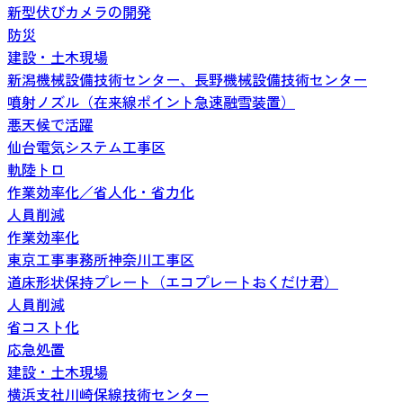
新型伏びカメラの開発
防災
建設・土木現場
新潟機械設備技術センター、長野機械設備技術センター
噴射ノズル（在来線ポイント急速融雪装置）
悪天候で活躍
仙台電気システム工事区
軌陸トロ
作業効率化／省人化・省力化
人員削減
作業効率化
東京工事事務所神奈川工事区
道床形状保持プレート（エコプレートおくだけ君）
人員削減
省コスト化
応急処置
建設・土木現場
横浜支社川崎保線技術センター