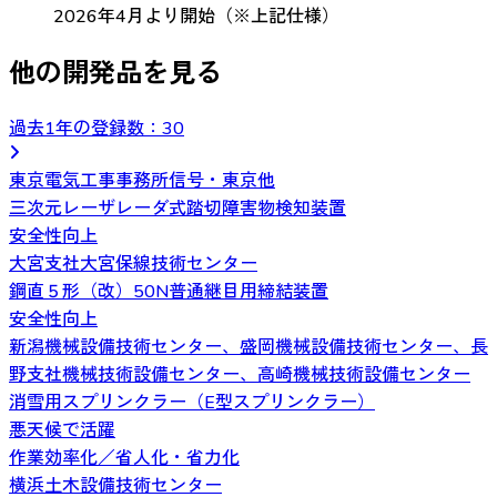
2026年4月より開始（※上記仕様）
他の開発品を見る
過去1年の登録数：
30
東京電気工事事務所信号・東京他
三次元レーザレーダ式踏切障害物検知装置
安全性向上
大宮支社大宮保線技術センター
鋼直５形（改）50N普通継目用締結装置
安全性向上
新潟機械設備技術センター、盛岡機械設備技術センター、長
野支社機械技術設備センター、高崎機械技術設備センター
消雪用スプリンクラー（E型スプリンクラー）
悪天候で活躍
作業効率化／省人化・省力化
横浜土木設備技術センター