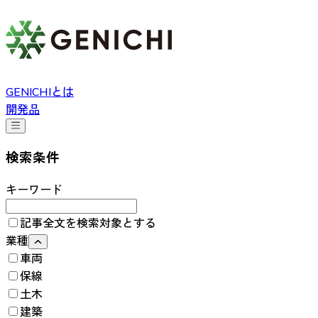
GENICHIとは
開発品
検索条件
キーワード
記事全文を検索対象とする
業種
車両
保線
土木
建築