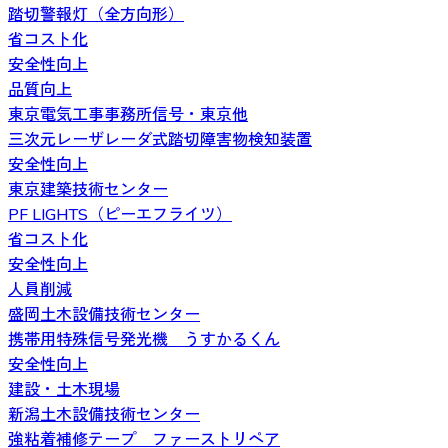
踏切警報灯（全方向形）
省コスト化
安全性向上
品質向上
東京電気工事事務所信号・東京他
三次元レーザレーダ式踏切障害物検知装置
安全性向上
東京建築技術センター
PF LIGHTS（ピーエフライツ）
省コスト化
安全性向上
人員削減
盛岡土木設備技術センター
携帯用特殊信号発光機 うすかるくん
安全性向上
建設・土木現場
新潟土木設備技術センター
強粘着補修テープ ファーストリペア