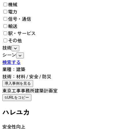
機械
電力
信号・通信
輸送
駅・サービス
その他
技術
シーン
検索する
業種：
建築
技術：
材料
/
安全
/
防災
導入事例を見る
東京工事事務所建築計画室
URLをコピー
ハレユカ
安全性向上