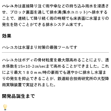
ハレユカ
は直接降り注ぐ雨や傘などの持ち込み雨水を浸透さ
せ、ブロック裏面を通して排水溝(集水ユニット)へ排水する
ことで、連続して降り続く雨の時期でも床表面に水溜まりの
発生を防ぐことができる排水システム床です。
効果
ハレユカは水溜まり対策の最強ツールです
ハレユカはボディの骨材粒度を最大限高めることにより、透
水係数を15×10-2㎝/secまで高めることができました。これ
により最大１８０ｍｍ/時の豪雨でも速やかに排水し水溜ま
りの発生を抑止できることが、鉄道総合技術研究所の大型降
雨実験装置で実証されました。
開発品誕生まで