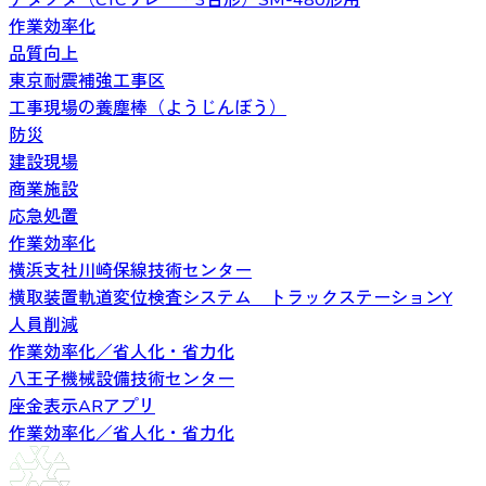
アダプタ（CTCリレー・3台形）SM-480形用
作業効率化
品質向上
東京耐震補強工事区
工事現場の養塵棒（ようじんぼう）
防災
建設現場
商業施設
応急処置
作業効率化
横浜支社川崎保線技術センター
横取装置軌道変位検査システム トラックステーションY
人員削減
作業効率化／省人化・省力化
八王子機械設備技術センター
座金表示ARアプリ
作業効率化／省人化・省力化