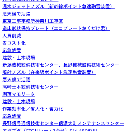
温水ジェットノズル（新幹線ポイント急速融雪装置）
悪天候で活躍
東京工事事務所神奈川工事区
道床形状保持プレート（エコプレートおくだけ君）
人員削減
省コスト化
応急処置
建設・土木現場
新潟機械設備技術センター、長野機械設備技術センター
噴射ノズル（在来線ポイント急速融雪装置）
悪天候で活躍
高崎土木設備技術センター
剥落マモリータ
建設・土木現場
作業効率化／省人化・省力化
応急処置
長野信号通信技術センター信濃大町メンテナンスセンター