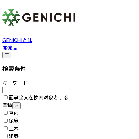
GENICHIとは
開発品
検索条件
キーワード
記事全文を検索対象とする
業種
車両
保線
土木
建築