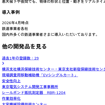
悪天候下や夜間でも、物体の形状と位置・動きをリアルタイ
導入事例
2026年4月時点
鉄道事業者各社
国内外多くの鉄道事業者さまに導入いただいております。
他の開発品を見る
過去1年の登録数：
29
横浜支社横浜保線技術センター・東京支社新宿保線技術セン
現場調査用移動補助機「EVシングルカート」
安全性向上
東京電気システム開発工事事務所
レールボンド抵抗測定器 RBR-1204
作業効率化
大宮機械設備技術センター