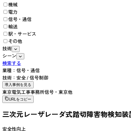
機械
電力
信号・通信
輸送
駅・サービス
その他
技術
シーン
検索する
業種：
信号・通信
技術：
安全
/
信号制御
導入事例を見る
東京電気工事事務所信号・東京他
URLをコピー
三次元レーザレーダ式踏切障害物検知装
安全性向上